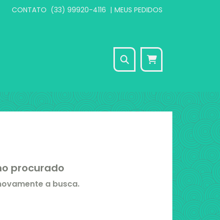
CONTATO
(33) 99920-4116
|
MEUS PEDIDOS
Seu carrinho está
vazio
CONTINUAR COMPRANDO
rmo procurado
 novamente a busca.