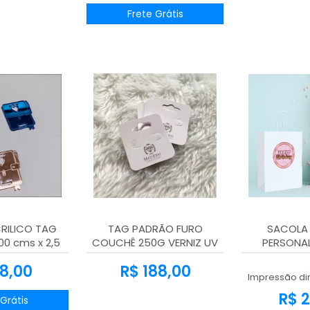
Frete Grátis
RILICO TAG
TAG PADRÃO FURO
SACOLA 
00 cms x 2,5
COUCHÊ 250G VERNIZ UV
PERSONAL
0 Unidades
TOTAL FRENTE 45X51MM -
8,00
R$ 188,00
4X1 - 1000unid
Impressão dir
R$ 2
Grátis