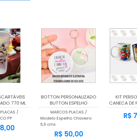
CARTÁVEIS
BOTTON PERSONALIZADO
KIT PERS
ADO 770 ML
BUTTON ESPELHO
CANECA DE 
CHAVEIRO 5,5 CMS
CAIXINH
PLACAS
/
MARCOS PLACAS
/
R$ 7
ICO PP
Modelo Espelho Chaveiro
5,5 cms
8,00
R$ 50,00