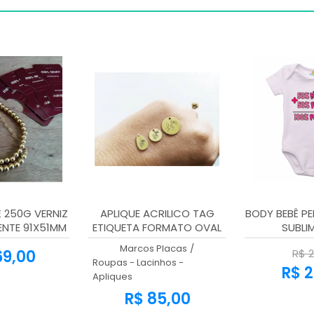
250G VERNIZ
APLIQUE ACRILICO TAG
BODY BEBÊ P
ENTE 91X51MM
ETIQUETA FORMATO OVAL
SUBLI
1000unid
3,00 cms x 1,0 cms 100
Marcos Placas
/
69,00
R$ 2
Unidades
Roupas - Lacinhos -
R$ 2
Apliques
R$ 85,00