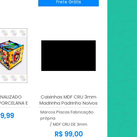
Frete Grátis
ONALIZADO
Caixinhas MDF CRU 3mm
PORCELANA E
Madrinha Padrinho Noivos
A DE MDF
Vazados | KIT 12 Unidades
Marcos Placas Fabricação
9,99
própria
/
MDF CRU DE 3mm
R$ 99,00