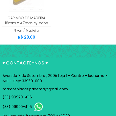
CARIMBO DE MADEIRA
18mm x 47mm c/ cabo
Nikon
/
Madeira
R$ 28,00
CONTACTE-NOS
Avenida 7 de Setembro , 2005 Loja 1 - Centro - Ipanema -
MG - Cep: 33950-000
marcosplacasipanema@gmail.com
(33) 99920-4116
(33) 99920-4116