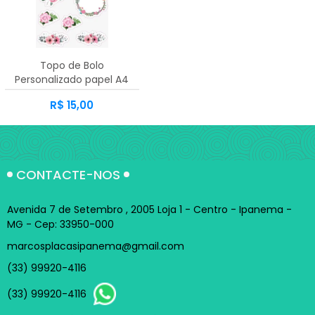
A - Z
Topo de Bolo
Personalizado papel A4
R$ 15,00
CONTACTE-NOS
Avenida 7 de Setembro , 2005 Loja 1 - Centro - Ipanema -
MG - Cep: 33950-000
marcosplacasipanema@gmail.com
(33) 99920-4116
(33) 99920-4116