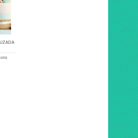
A - Z
LIZADA
cola