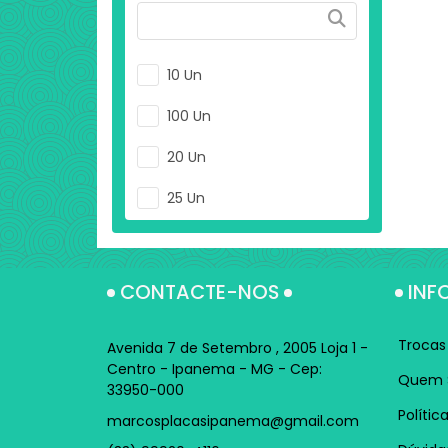
10 Un
100 Un
20 Un
25 Un
50 Un
CONTACTE-NOS
INF
Trocas
Avenida 7 de Setembro , 2005 Loja 1 -
Centro - Ipanema - MG - Cep:
Quem 
33950-000
Polític
marcosplacasipanema@gmail.com