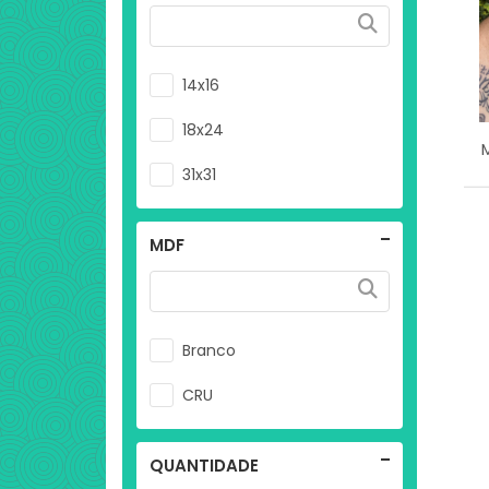
14x16
18x24
31x31
MDF
Branco
CRU
QUANTIDADE