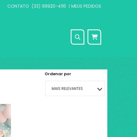
CONTATO
(33) 99920-4116
|
MEUS PEDIDOS
Seu carrinho está
vazio
Ordenar por
CONTINUAR COMPRANDO
MAIS RELEVANTES
MAIS VENDIDOS
MENOR PREÇO
MAIOR PREÇO