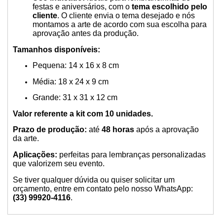
festas e aniversários, com o
tema escolhido pelo
cliente
. O cliente envia o tema desejado e nós
montamos a arte de acordo com sua escolha para
aprovação antes da produção.
Tamanhos disponíveis:
Pequena: 14 x 16 x 8 cm
Média: 18 x 24 x 9 cm
Grande: 31 x 31 x 12 cm
Valor referente a kit com 10 unidades.
Prazo de produção:
até
48 horas
após a aprovação
da arte.
Aplicações:
perfeitas para lembranças personalizadas
que valorizem seu evento.
Se tiver qualquer dúvida ou quiser solicitar um
orçamento, entre em contato pelo nosso WhatsApp:
(33) 99920-4116
.