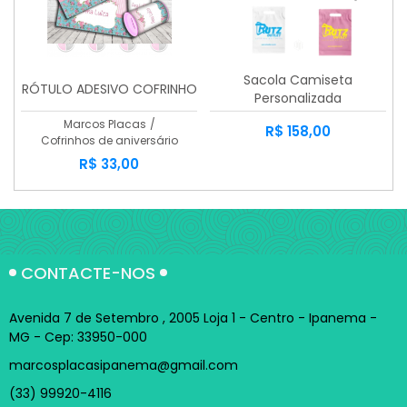
Sacola Camiseta
RÓTULO ADESIVO COFRINHO
Personalizada
Marcos Placas
/
R$ 158,00
Cofrinhos de aniversário
R$ 33,00
CONTACTE-NOS
Avenida 7 de Setembro , 2005 Loja 1 - Centro - Ipanema -
MG - Cep: 33950-000
marcosplacasipanema@gmail.com
(33) 99920-4116