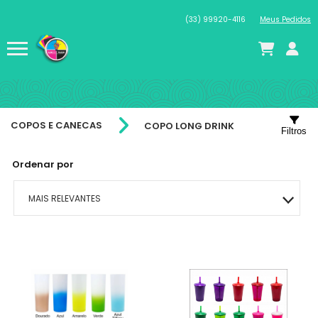
(33) 99920-4116
Meus Pedidos
COPOS E CANECAS
COPO LONG DRINK
Filtros
Ordenar por
MAIS RELEVANTES
MAIS VENDIDOS
MENOR PREÇO
MAIOR PREÇO