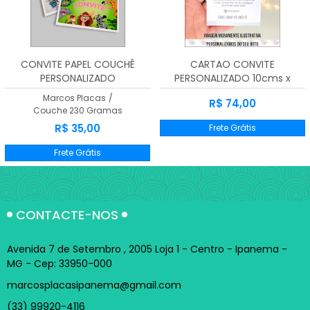
A - Z
CONVITE PAPEL COUCHÊ
CARTAO CONVITE
PERSONALIZADO
PERSONALIZADO 10cms x
09cms Kit
Marcos Placas
/
R$ 74,00
Couche 230 Gramas
R$ 35,00
Frete Grátis
Frete Grátis
CONTACTE-NOS
Avenida 7 de Setembro , 2005 Loja 1 - Centro - Ipanema -
MG - Cep: 33950-000
marcosplacasipanema@gmail.com
(33) 99920-4116