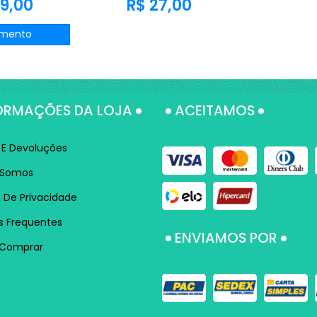
9,00
R$ 27,00
mento
ORMAÇÕES DA LOJA
ACEITAMOS
 E Devoluções
Somos
a De Privacidade
s Frequentes
ENVIAMOS POR
Comprar