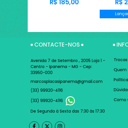
R$ 185,00
R$ 2
Lança
CONTACTE-NOS
INF
Trocas
Avenida 7 de Setembro , 2005 Loja 1 -
Centro - Ipanema - MG - Cep:
Quem 
33950-000
Polític
marcosplacasipanema@gmail.com
Dúvida
(33) 99920-4116
Como 
(33) 99920-4116
De Segunda à Sexta das 7:30 às 17:30