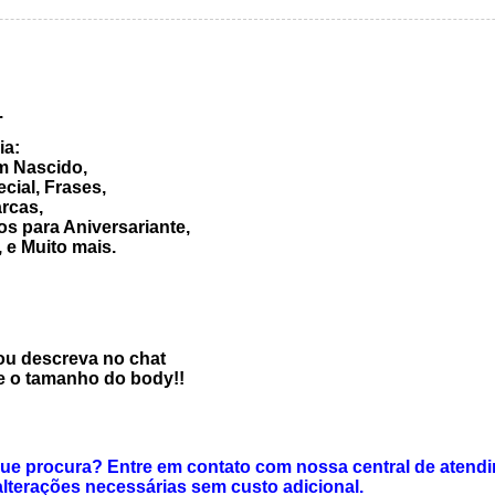
.
ia:
m Nascido,
cial, Frases,
rcas,
s para Aniversariante,
 e Muito mais.
 ou descreva no chat
e o tamanho do body!!
que procura? Entre em contato com nossa central de at
lterações necessárias sem custo adicional.