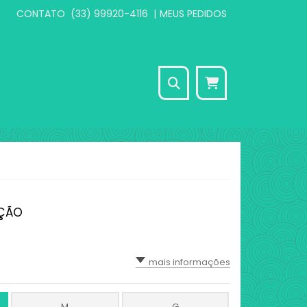
CONTATO
(33) 99920-4116
|
MEUS PEDIDOS
Seu carrinho está
vazio
CONTINUAR COMPRANDO
AÇÃO
mais informações
M
G