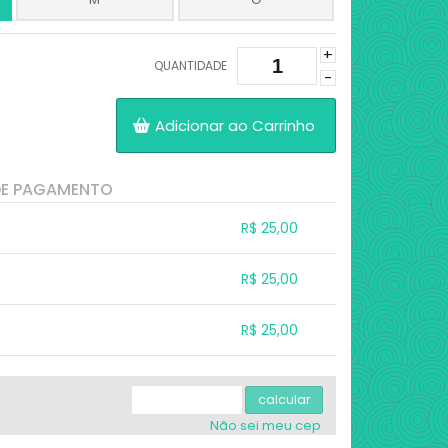
+
QUANTIDADE
-
Adicionar ao Carrinho
DE PAGAMENTO
R$ 25,00
.
.
.
.
R$ 25,00
.
.
.
.
.
R$ 25,00
.
.
.
.
.
.
calcular
Não sei meu cep