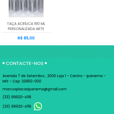
A - Z
TAÇA ACRÍLICA 190 ML
PERSONALIZADA ARTE
COLORIDA
R$ 85,00
CONTACTE-NOS
Avenida 7 de Setembro , 2005 Loja 1 - Centro - Ipanema -
MG - Cep: 33950-000
marcosplacasipanema@gmail.com
(33) 99920-4116
(33) 99920-4116