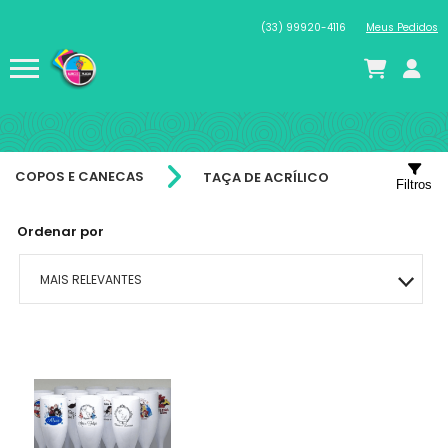
(33) 99920-4116
Meus Pedidos
COPOS E CANECAS
TAÇA DE ACRÍLICO
Filtros
Ordenar por
MAIS RELEVANTES
MAIS VENDIDOS
MENOR PREÇO
MAIOR PREÇO