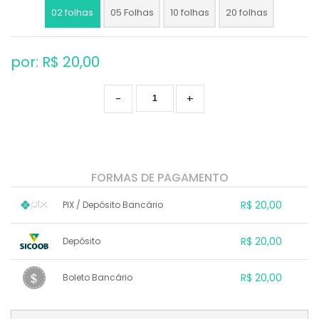
02 folhas
05 Folhas
10 folhas
20 folhas
por: R$
20,00
-
+
FORMAS DE PAGAMENTO
R$ 20,00
PIX / Depósito Bancário
1x sem juros de R$ 20,00
.
.
.
.
R$ 20,00
Depósito
.
.
.
.
.
.
.
1x sem juros de R$ 20,00
.
.
.
.
R$ 20,00
Boleto Bancário
.
.
.
.
.
.
.
1x sem juros de R$ 20,00
.
.
.
.
.
.