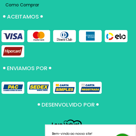
Como Comprar
ACEITAMOS
ENVIAMOS POR
DESENVOLVIDO POR
Criar loja virtual
Bem-vindo ao nosso site!