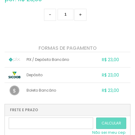
-
+
FORMAS DE PAGAMENTO
R$ 23,00
PIX / Depósito Bancário
1x sem juros de R$ 23,00
.
.
.
.
R$ 23,00
Depósito
.
.
.
.
.
.
.
1x sem juros de R$ 23,00
.
.
.
.
R$ 23,00
Boleto Bancário
.
.
.
.
.
.
.
1x sem juros de R$ 23,00
.
.
.
.
.
.
.
.
.
.
FRETE E PRAZO
.
CALCULAR
Não sei meu cep