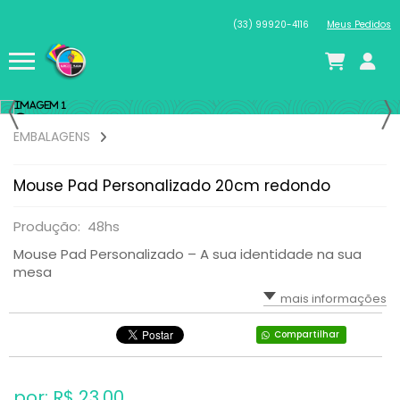
(33) 99920-4116
Meus Pedidos
EMBALAGENS
Mouse Pad Personalizado 20cm redondo
Produção: 48hs
Mouse Pad Personalizado – A sua identidade na sua
mesa
mais informações
Compartilhar
por: R$
23,00