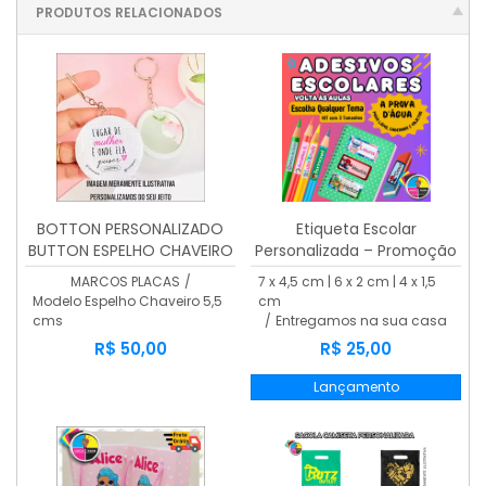
PRODUTOS RELACIONADOS
BOTTON PERSONALIZADO
Etiqueta Escolar
BUTTON ESPELHO CHAVEIRO
Personalizada – Promoção
5,5 CMS
Especial
MARCOS PLACAS
/
7 x 4,5 cm | 6 x 2 cm | 4 x 1,5
Modelo Espelho Chaveiro 5,5
cm
cms
/
Entregamos na sua casa
R$ 50,00
R$ 25,00
Lançamento