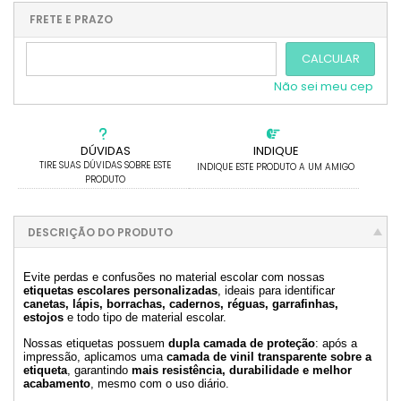
.
.
.
.
.
.
.
.
FRETE E PRAZO
.
CALCULAR
Não sei meu cep
DÚVIDAS
INDIQUE
TIRE SUAS DÚVIDAS SOBRE ESTE
INDIQUE ESTE PRODUTO A UM AMIGO
PRODUTO
DESCRIÇÃO DO PRODUTO
Evite perdas e confusões no material escolar com nossas
etiquetas escolares personalizadas
, ideais para identificar
canetas, lápis, borrachas, cadernos, réguas, garrafinhas,
estojos
e todo tipo de material escolar.
Nossas etiquetas possuem
dupla camada de proteção
: após a
impressão, aplicamos uma
camada de vinil transparente sobre a
etiqueta
, garantindo
mais resistência, durabilidade e melhor
acabamento
, mesmo com o uso diário.