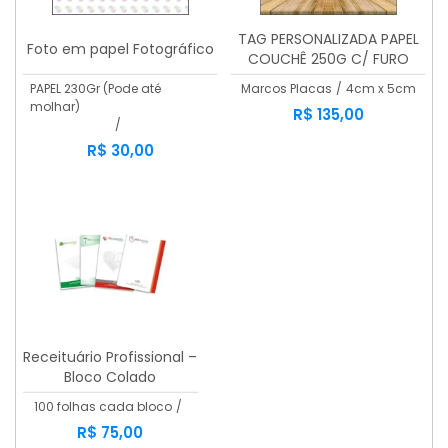
TAG PERSONALIZADA PAPEL
Foto em papel Fotográfico
COUCHÊ 250G C/ FURO
COLORIDO 2 LADOS
PAPEL 230Gr (Pode até
Marcos Placas
/
4cm x 5cm
molhar)
R$ 135,00
/
R$ 30,00
Receituário Profissional –
Bloco Colado
Personalizado
100 folhas cada bloco
/
R$ 75,00