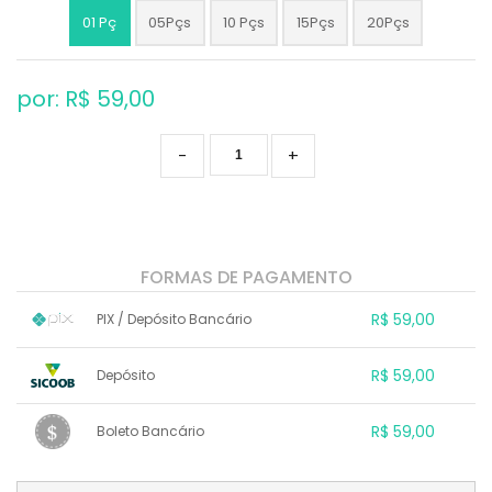
01 Pç
05Pçs
10 Pçs
15Pçs
20Pçs
por: R$
59,00
-
+
FORMAS DE PAGAMENTO
R$ 59,00
PIX / Depósito Bancário
1x sem juros de R$ 59,00
.
.
.
.
R$ 59,00
Depósito
.
.
.
.
.
.
.
1x sem juros de R$ 59,00
.
.
.
.
R$ 59,00
Boleto Bancário
.
.
.
.
.
.
.
1x sem juros de R$ 59,00
.
.
.
.
.